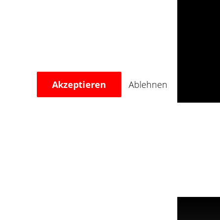
eit der Bedingungen im Übrigen
ossen.
Akzeptieren
Ablehnen
ei sonst gesetzt werden.