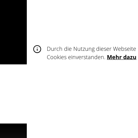
Schlussbestimmungen
(1) Sollten die Teilnahmebedingungen u
unberührt.
(2) Es gilt österreichisches Recht. Ein 
Durch die Nutzung dieser Webseite 
Cookies einverstanden.
Mehr dazu
Klicke auf „Ich lehne alle Cookies ab“, so
Ich lehne alle Cookies ab.