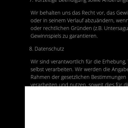
Wir behalten uns das Recht vor, das Gewin
oder in seinem Verlauf abzuändern, wenn
oder rechtlichen Gründen (z.B. Untersag
Gewinnspiels zu garantieren.
Datenschutz
Wir sind verantwortlich für die Erhebun
selbst verarbeiten. Wir werden die Anga
Rahmen der gesetzlichen Bestimmungen d
verarbeiten und nutzen, soweit dies für d
Dies umfasst auch eine Verwendung zur 
Durchführung des Gewinnspiels verwende
Der Teilnehmer kann jederzeit Auskunft ü
Datenschutzerklärung entsprechend, die