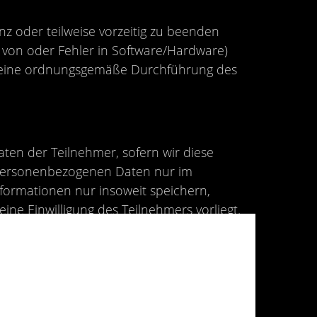
nz oder teilweise vorzeitig zu beenden
 von oder Fehler in Software/Hardware)
t, eine ordnungsgemäße Durchführung des
ten der Teilnehmer, sofern wir diese
n personenbezogenen Daten nur im
ormationen nur insoweit speichern,
ine Einwilligung des Teilnehmers vorliegt.
 werden ausschließlich zur
n. Im Übrigen gilt unsere