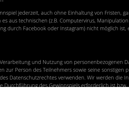
nspiel jederzeit, auch ohne Einhaltung von Fristen, ga
 es aus technischen (z.B. Computervirus, Manipulation
ung durch Facebook oder Instagram) nicht möglich is
g, Verarbeitung und Nutzung von personenbezogenen Da
ben zur Person des Teilnehmers sowie seine sonstige
es Datenschutzrechtes verwenden. Wir werden die Inf
ie Durchführung des Gewinnspiels erforderlich ist bzw. e
Ausübung der eingeräumten Nutzungsrechte. Die Daten
t und anschließend gelöscht.
ber die zu seiner Person gespeicherten Daten verlange
hier
abrufbar ist.