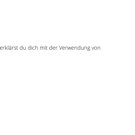
nwirksame Regelungen enthalten, bleibt die Wirksamk
Rechtsweg zur Überprüfung der Auslosung ist ausgeschl
erklärst du dich mit der Verwendung von
 dass bis auf die technisch notwendigen Cookies keinerl