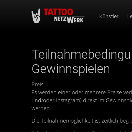
Künstler
L
Inhalt (1)
Hauptmenü (2)
Suche (3)
Teilnahmebedingu
Gewinnspielen
Preis:
Es werden einer oder mehrere Preise verl
und/oder Instagram) direkt im Gewinnspie
werden.
Die Teilnahmemöglichkeit ist zeitlich be