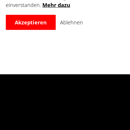
einverstanden.
Mehr dazu
Akzeptieren
Ablehnen
© Tattoo Netzwerk 2025
About
FAQs
Impressum
AGBs
Datenschutz
Kontakt
Gewinnspiele
Folge uns auf Facebook (Neues 
Folge uns auf Instagram (
YouTube