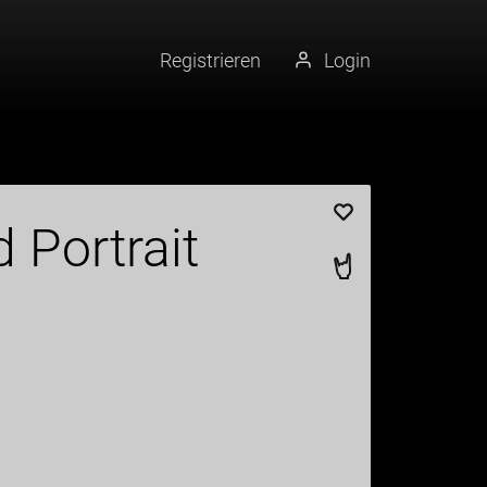
Registrieren
Login
Künstler merke
 Portrait
Tattoo liken