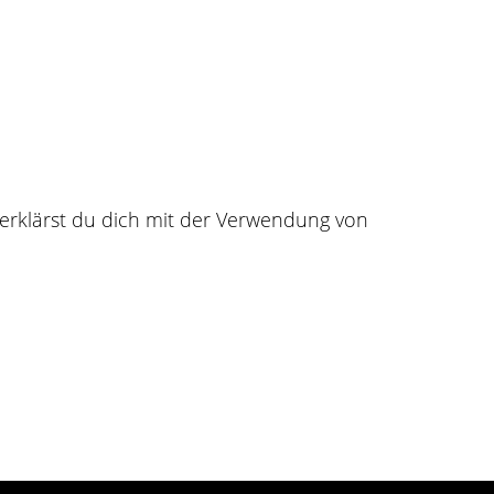
Für Leinwä
dich und deine
Finde deinen nächsten Tä
e deinen Kundenstock,
und teile deine Tattoo-Bi
Wunschleinwand.
inspirieren.
erklärst du dich mit der Verwendung von
Registrieren
FAQs
Impressum
AGBs
Datenschutz
Kont