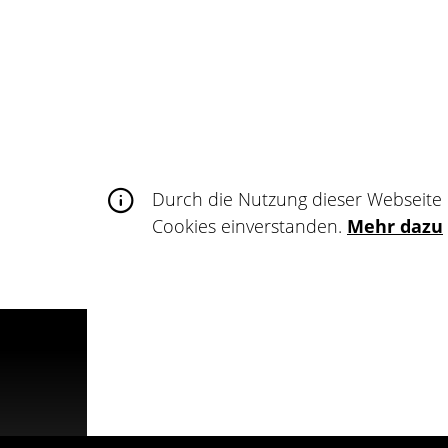
Für Künstler
Du bist TätowiererIn? Dann präsentiere 
Kunstwerke im Tattoo Netzwerk, erweiter
teile deine Wanna-dos und finde deine 
Durch die Nutzung dieser Webseite 
Cookies einverstanden.
Mehr dazu
Registrieren
© Tattoo Netzwerk 2025
About